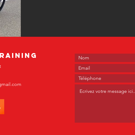
raining
t
gmail.com