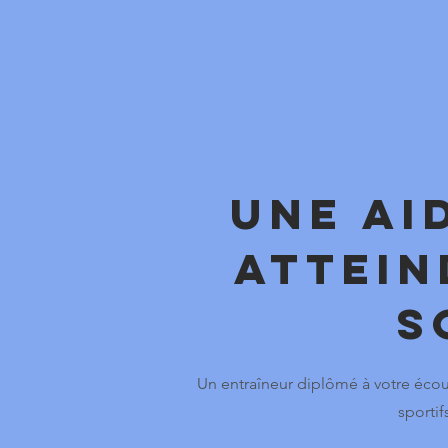
Une ai
attein
s
Un entraîneur diplômé à votre écout
sportif