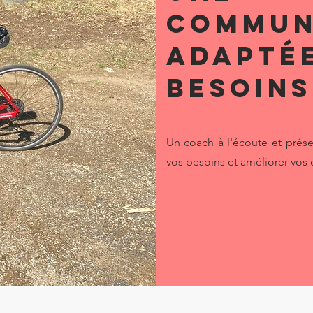
commun
adaptée
besoins
Un coach à l'écoute et prés
vos besoins et améliorer vos