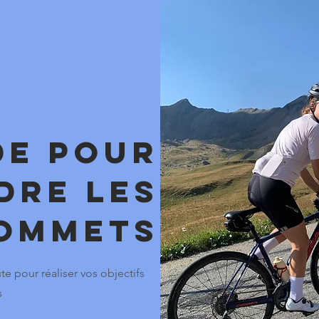
de pour
dre les
ommets
e pour réaliser vos objectifs
s